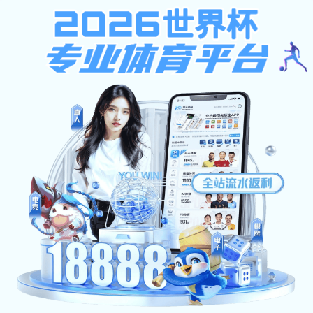
立即注册
欧宝体育
官网 · 权威体
育数据平台
欧宝体育 OFFICIAL WEBSITE
自2022年创立以来，
欧宝体育
致力于为用户提供包括
NBA、英超、欧洲杯、LPL在内的热门赛事直播与数据
服务，广受用户信赖。
立即下载欧宝体育APP