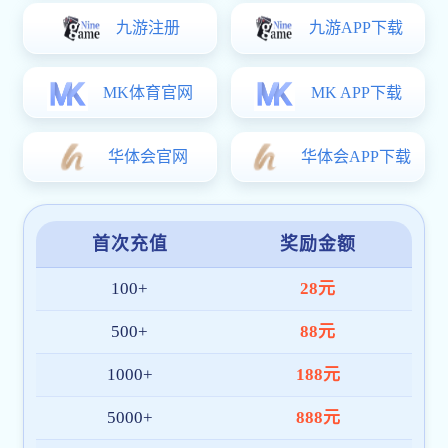
2026-07-02 00:38
47 次阅读
姆巴佩本周三将接受检查确定能否参加国
家德比大战
本周三，法国足球明星姆巴佩将接受重要的身体检
查，以确定他能否参加即将到来的国家德比大战。这
场比赛不仅是球迷们期待已久的盛宴，也是各大媒体
关注的焦点。姆巴佩作为球队的核心球员，其健康状
况直接影响到球队的整体表现和战术安排。因此，这
次检查结果备受瞩目。文章将从四个方面详细阐述姆
巴佩的伤情、他的恢复进展、对球队的重要性以及未