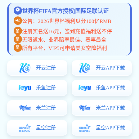
首页
/
体育资讯
/ 正文