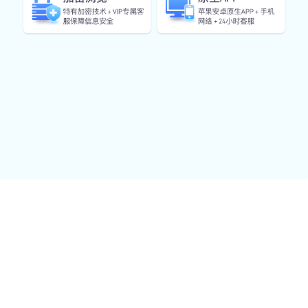
膝关节承受着巨大的压力。因此，在面对这样的问题
时，及时进行医学评估至关重要。
本周三的检查将会通过影像学技术来判断他的具体情
况。这包括核磁共振扫描等先进手段，以准确评估受
损程度。如果结果显示没有结构性损伤，那么他有可
能会提前复出，参与到国家德比大战中来。
2、恢复进展与训练情况
在过去几天里，姆巴佩进行了针对性的康复训练。他
遵循着医疗团队制定的康复计划，通过物理治疗和适
度锻炼来加速康复过程。虽然无法全力以赴地参与训
练，但他依然在场边观察队友们，并进行一些低强度
的跑动。这种积极态度无疑为球队注入了信心。
与此同时，球队管理层也在密切关注他的恢复情况，